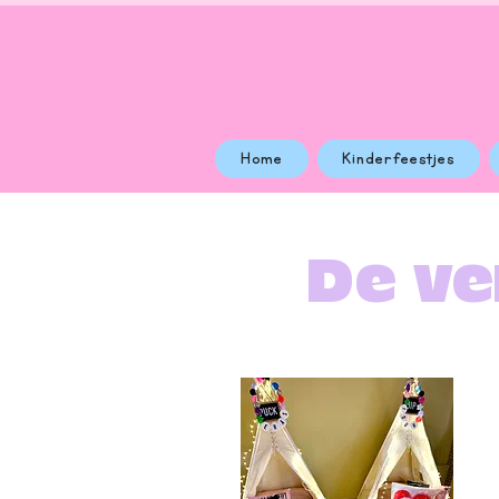
Home
Kinderfeestjes
De ve