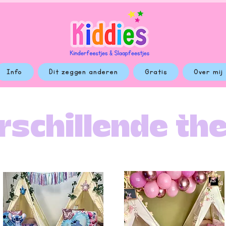
Info
Dit zeggen anderen
Gratis
Over mij
rschillende th