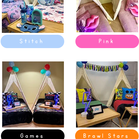
Stitch
Pink
Games
Brawl Stars