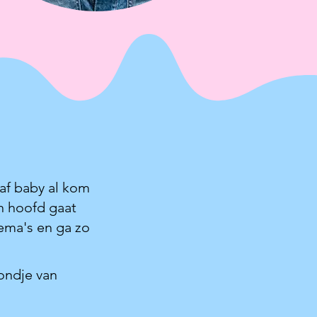
naf baby al kom
jn hoofd gaat
ema's en ga zo
ondje van