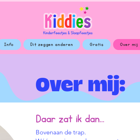
Info
Dit zeggen anderen
Gratis
Over mij
Over mij:
Daar zat ik dan...
Bovenaan de trap.