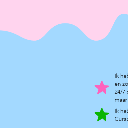
Ik he
en zo
24/7 
maar
Ik he
Curaç