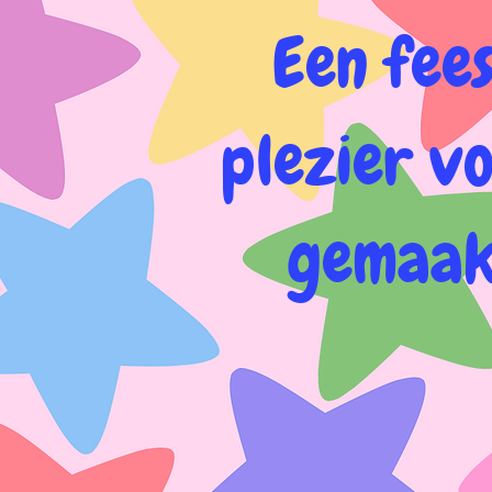
Een fees
plezier v
gemaakt