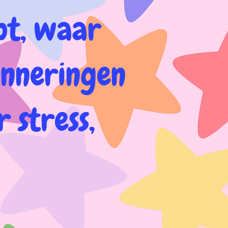
pt, waar
inneringen
 stress,