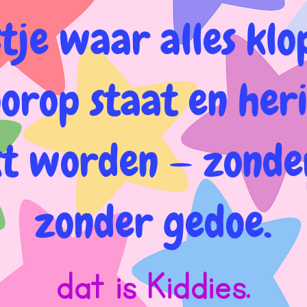
tje waar alles klo
oorop staat en her
 worden — zonder
zonder gedoe.
dat is Kiddies.