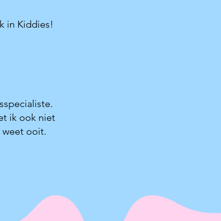
ok in Kiddies!
specialiste.
t ik ook niet
 weet ooit.