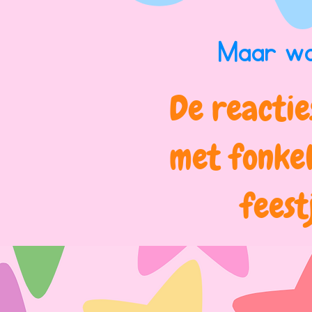
Maar waa
De reactie
met fonkel
feest