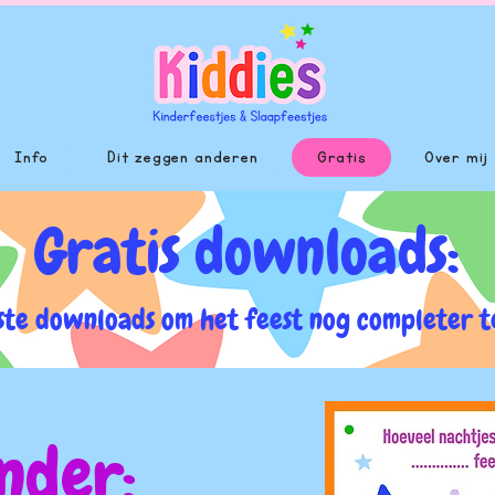
Info
Dit zeggen anderen
Gratis
Over mij
Gratis downloads:
ste downloads om het feest nog completer t
nder: