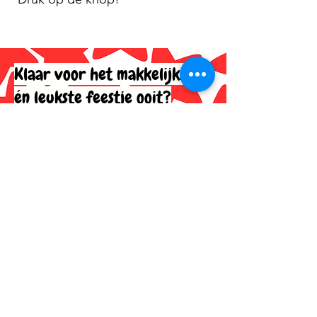
Klaar voor het makkelijkste
én leukste feestje ooit?
Heb je je keuze al gemaakt of wil
je nog even overleggen? Klik op
de knop en we regelen het
samen!
LAAT HET AVONTUUR BEGINNEN!