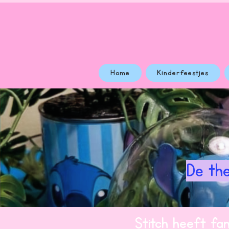
Home
Kinderfeestjes
De the
Stitch heeft fan