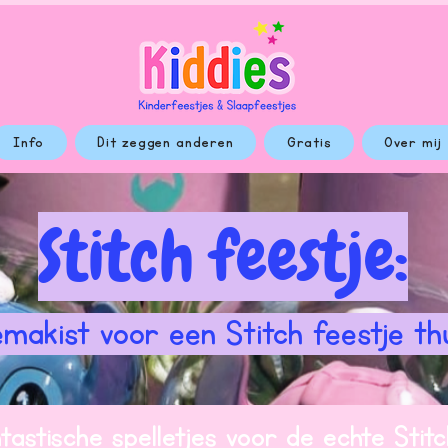
Info
Dit zeggen anderen
Gratis
Over mij
Stitch feestje:
makist voor een Stitch feestje thu
tastische spelletjes voor de echte Stit