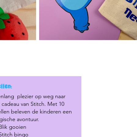
's
llen:
nlang plezier op weg naar
 cadeau van Stitch. Met 10
llen beleven de kinderen een
ische avontuur.
Blik
gooien
Stitch bingo