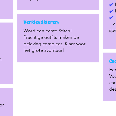
✔️
✔️
✔️
Verkleedkleren:
...
spe
Word een échte Stitch!
Prachtige outfits maken de
beleving compleet. Klaar voor
het grote avontuur!
n
Ca
Een
Voo
cad
de
or