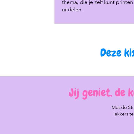
thema, die je zelf kunt printen
uitdelen.
Deze ki
Jij geniet, de
Met de Sti
lekkers t