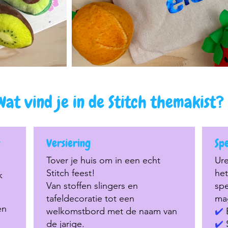
Wat vind je in de Stitch themakist?
Binnenkort vind je hier meer foto
van dit leuke thema!
Versiering
Spe
Tover je huis om in een echt
Ure
Stitch feest!
het
k
Van stoffen slingers en
spe
tafeldecoratie tot een
mag
en
welkomstbord met de naam van
✔️
de jarige.
✔️