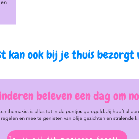
 en
st kan ook bij je thuis bezorgt
 kinderen beleven een dag om no
tch themakist is alles tot in de puntjes geregeld. Jij hoeft allee
e regelen en mee te genieten van blije gezichten en stralende k
Ja, ik wil dit magische feestje!