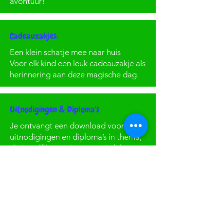
avontuur!
Cadeauzakjes:
Een klein schatje mee naar huis
Voor elk kind een leuk cadeauzakje als
herinnering aan deze magische dag.
Uitnodigingen & Diploma's
Je ontvangt een download voor
uitnodigingen en diploma’s in thema,
die je zelf kunt printen en uitdelen.
Jij geniet, de kinderen beleven
een dag om nooit te vergeten!