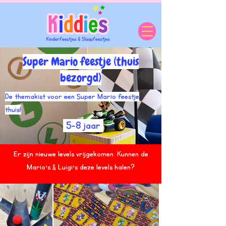
Super Mario feestje (thuis
bezorgd)
De themakist voor een Super Mario feestje
thuis!
5-8 jaar
Er zijn nieuwe levels vrijgekomen. Kunnen de
Mario's & Luigi's deze levels halen?