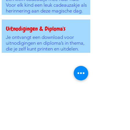
Voor elk kind een leuk cadeauzakje als
herinnering aan deze magische dag.
Uitnodigingen & Diploma's
Je ontvangt een download voor
uitnodigingen en diploma’s in thema,
die je zelf kunt printen en uitdelen.
Jij geniet, de kinderen beleven
een dag om nooit te vergeten!
Met de Piraten Themakist is alles tot in
de puntjes geregeld. Jij hoeft alleen