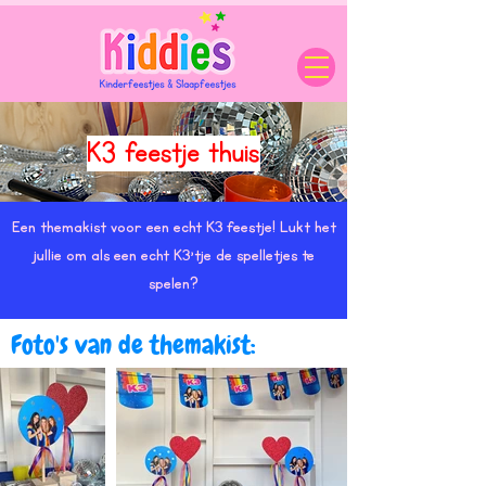
K3 feestje thuis
Een themakist voor een echt K3 feestje! Lukt het
jullie om als een echt K3'tje de spelletjes te
spelen?
Foto's van de themakist: