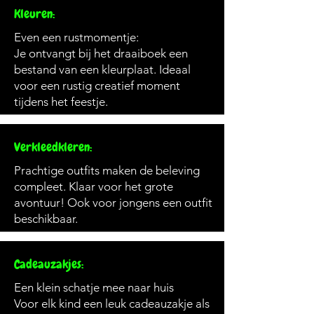
Kleuren:
Even een rustmomentje:
Je ontvangt bij het draaiboek een
bestand van een kleurplaat. Ideaal
voor een rustig creatief moment
tijdens het feestje.
Verkleedkleren:
Prachtige outfits maken de beleving
compleet. Klaar voor het grote
avontuur! Ook voor jongens een outfit
beschikbaar.
Cadeauzakjes:
Een klein schatje mee naar huis
Voor elk kind een leuk cadeauzakje als