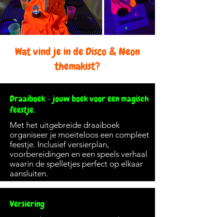
Wat vind je in de Disco & Neon
themakist?
Draaiboek - jouw boek voor een magisch
feestje.
Met het uitgebreide draaiboek
organiseer je moeiteloos een compleet
feestje. Inclusief versierplan,
voorbereidingen en een speels verhaal
waarin de spelletjes perfect op elkaar
aansluiten.
Versiering